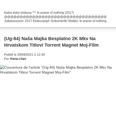
Katso koko elokuva *** In praise of nothing (2017)
@@@@@@@@@@@@@@@@@@@@@@@@@@@@@@@@@
Julkaisuvuosi: 2017 Elokuvalajit: Dokumentti Otsikko: In praise of nothing
Ajonaika: 78 min Writers Movie: Boris Mitic Elokuvan maa: Serbia Näyttelijät:
Ohjaaja Elokuva:...
(Ug-84) Naša Majka Besplatno 2K Mkv Na
Hrvatskom Titlovi Torrent Magnet Moj-Film
Publié le 28/08/2021 à 12:40
Par
Hana-chan