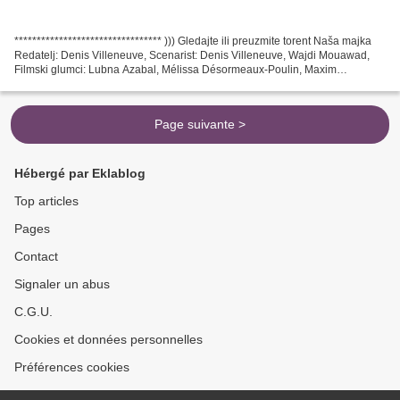
********************************* ))) Gledajte ili preuzmite torent Naša majka
Redatelj: Denis Villeneuve, Scenarist: Denis Villeneuve, Wajdi Mouawad,
Filmski glumci: Lubna Azabal, Mélissa Désormeaux-Poulin, Maxim
Gaudette, Proizvedeno u zemljama: Kanada,...
Page suivante >
Hébergé par Eklablog
Top articles
Pages
Contact
Signaler un abus
C.G.U.
Cookies et données personnelles
Préférences cookies